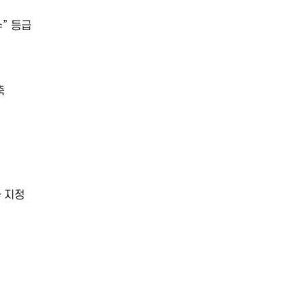
” 등급
축
 지정