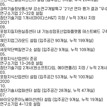
그린백신실증지원센터 설립 (입주공간 5개실, 누적 204개실)
05.
과학기술정보통신부 강소연구개발특구 ’21년 연차 평가 결과 “우수
연구소기업 27~32호 설립
첨단기술기업 1개사(마이다스H&T) 지정 / 누적 3개사 지정
2021
09.
포항지질자원실증센터 내 기능성점포산업화플랫폼 테스트베드 구
07.
체인지업그라운드 설립 (입주공간 90개실, 누적 199개실)
06.
세포막단백질연구소 설립 (입주공간 9개실, 누적 109개실)
05.
포항지식산업센터 준공
연구소기업 13~26호 설립
첨단기술기업 2개사(원소프트다임, 에이엔폴리) 지정 / 누적 2개사
03.
포항지식산업센터 설립 (입주공간 53개실, 누적 100개실)
2020
10.
첨단기술사업화센터 설립 (입주공간 28개실, 누적 47개실)
07.
바이오오픈이노베이션센터 설립 (입주공간 9개실, 누적 19개실)
연구소기업 4~12호 설립