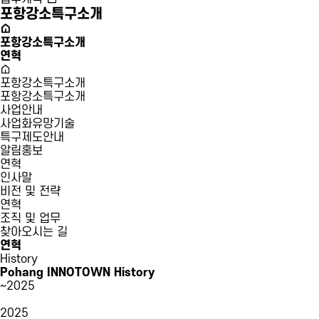
포항강소특구소개
포항강소특구소개
연혁
포항강소특구소개
포항강소특구소개
사업안내
사업화유망기술
특구제도안내
알림홍보
연혁
인사말
비전 및 전략
연혁
조직 및 업무
찾아오시는 길
연혁
History
Pohang INNOTOWN History
~2025
2025