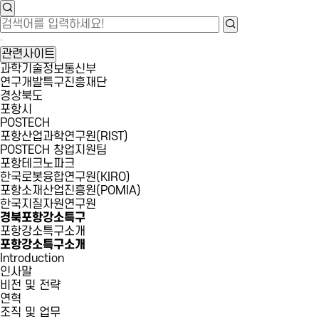
관련사이트
과학기술정보통신부
연구개발특구진흥재단
경상북도
포항시
POSTECH
포항산업과학연구원(RIST)
POSTECH 창업지원팀
포항테크노파크
한국로봇융합연구원(KIRO)
포항소재산업진흥원(POMIA)
한국지질자원연구원
경북포항강소특구
포항강소특구소개
포항강소특구소개
Introduction
인사말
비전 및 전략
연혁
조직 및 업무