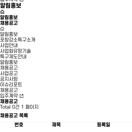
알림홍보
알림홍보
채용공고
알림홍보
포항강소특구소개
사업안내
사업화유망기술
특구제도안내
알림홍보
채용공고
사업공고
공지사항
이슈리포트
채용공고
입주계약
채용공고
Total 0건
1 페이지
채용공고 목록
번호
제목
등록일