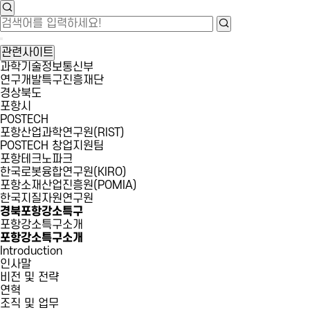
관련사이트
과학기술정보통신부
연구개발특구진흥재단
경상북도
포항시
POSTECH
포항산업과학연구원(RIST)
POSTECH 창업지원팀
포항테크노파크
한국로봇융합연구원(KIRO)
포항소재산업진흥원(POMIA)
한국지질자원연구원
경북포항강소특구
포항강소특구소개
포항강소특구소개
Introduction
인사말
비전 및 전략
연혁
조직 및 업무