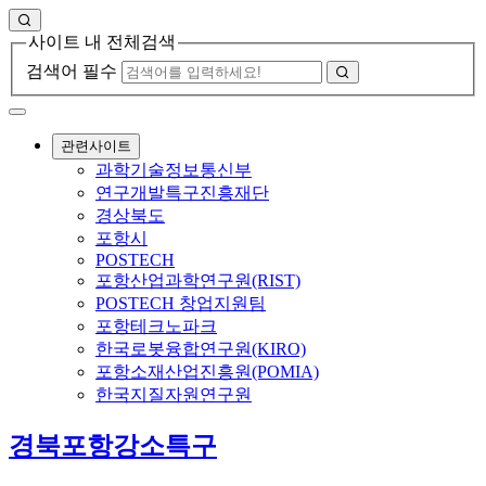
사이트 내 전체검색
검색어 필수
관련사이트
과학기술정보통신부
연구개발특구진흥재단
경상북도
포항시
POSTECH
포항산업과학연구원(RIST)
POSTECH 창업지원팀
포항테크노파크
한국로봇융합연구원(KIRO)
포항소재산업진흥원(POMIA)
한국지질자원연구원
경북포항강소특구