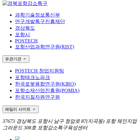
과학기술정보통신부
연구개발특구진흥재단
경상북도
포항시
POSTECH
포항산업과학연구원(RIST)
유관기관
POSTECH 창업지원팀
포항테크노파크
한국로봇융합연구원(KIRO)
포항소재산업진흥원(POMIA)
한국지질자원연구원
패밀리 사이트
37673 경상북도 포항시 남구 청암로 87(지곡동) 포항 체인지업
그라운드 308호 포항강소특구육성센터