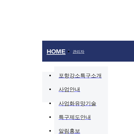
특구제도안내
알림홍보
HOME
관리자
연혁
규제 샌드박스
이슈리포트
조직 및 업
채용공고
포항강소
특구소개
사업안내
사업화
유망기술
특구
제도안내
알림홍보