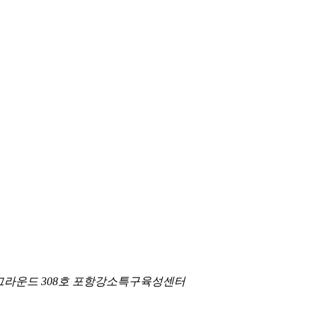
지업그라운드 308호 포항강소특구육성센터