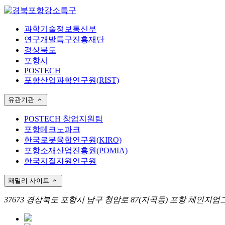
과학기술정보통신부
연구개발특구진흥재단
경상북도
포항시
POSTECH
포항산업과학연구원(RIST)
유관기관
POSTECH 창업지원팀
포항테크노파크
한국로봇융합연구원(KIRO)
포항소재산업진흥원(POMIA)
한국지질자원연구원
패밀리 사이트
37673 경상북도 포항시 남구 청암로 87(지곡동) 포항 체인