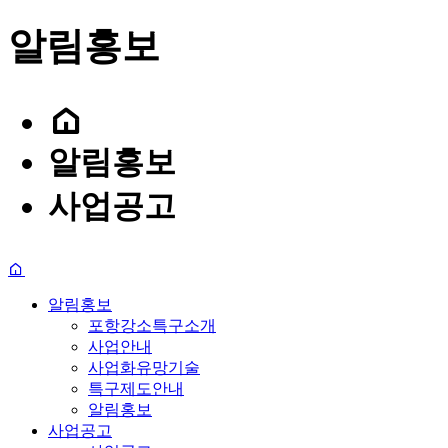
알림홍보
포
알림홍보
포항강소특구소개
사업화유망기술
특구제도안내
사업안내
알림홍보
인사말
이노테크 발굴 및 창
사업화유망기술
연구소기업
사업공고
사업공고
Introduction
Business Overview
Promising Technologies
Policy Guide
News·Event
찾아오시는 길
입주계약
알림홍보
포항강소특구소개
사업안내
사업화유망기술
특구제도안내
알림홍보
사업공고