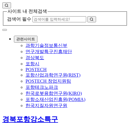
사이트 내 전체검색
검색어 필수
관련사이트
과학기술정보통신부
연구개발특구진흥재단
경상북도
포항시
POSTECH
포항산업과학연구원(RIST)
POSTECH 창업지원팀
포항테크노파크
한국로봇융합연구원(KIRO)
포항소재산업진흥원(POMIA)
한국지질자원연구원
경북포항강소특구