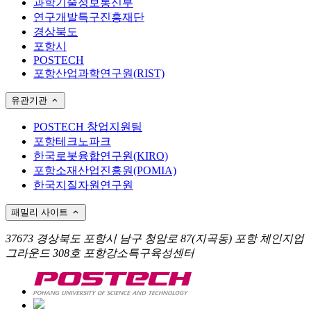
과학기술정보통신부
연구개발특구진흥재단
경상북도
포항시
POSTECH
포항산업과학연구원(RIST)
유관기관
POSTECH 창업지원팀
포항테크노파크
한국로봇융합연구원(KIRO)
포항소재산업진흥원(POMIA)
한국지질자원연구원
패밀리 사이트
37673 경상북도 포항시 남구 청암로 87(지곡동) 포항 체인지업
그라운드 308호 포항강소특구육성센터