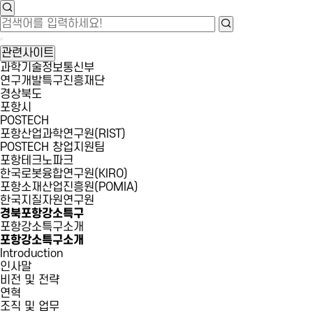
관련사이트
과학기술정보통신부
연구개발특구진흥재단
경상북도
포항시
POSTECH
포항산업과학연구원(RIST)
POSTECH 창업지원팀
포항테크노파크
한국로봇융합연구원(KIRO)
포항소재산업진흥원(POMIA)
한국지질자원연구원
경북포항강소특구
포항강소특구소개
포항강소특구소개
Introduction
인사말
비전 및 전략
연혁
조직 및 업무