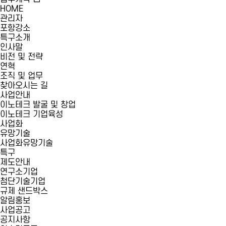
HOME
관리자
포항강소
특구소개
인사말
비전 및 전략
연혁
조직 및 업무
찾아오시는 길
사업안내
이노테크 발굴 및 창업
이노테크 기업육성
사업화
유망기술
사업화유망기술
특구
제도안내
연구소기업
첨단기술기업
규제 샌드박스
알림홍보
사업공고
공지사항