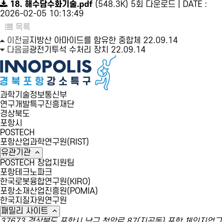
18. 해수담수화기술.pdf
(548.3K)
5회 다운로드 | DATE :
2026-02-05 10:13:49
목록
이전글
지방산 아마이드를 함유한 중합체
22.09.14
다음글
광전기투석 수처리 장치
22.09.14
과학기술정보통신부
연구개발특구진흥재단
경상북도
포항시
POSTECH
포항산업과학연구원(RIST)
유관기관
POSTECH 창업지원팀
포항테크노파크
한국로봇융합연구원(KIRO)
포항소재산업진흥원(POMIA)
한국지질자원연구원
패밀리 사이트
37673 경상북도 포항시 남구 청암로 87(지곡동) 포항 체인지업그