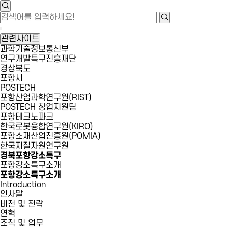
관련사이트
과학기술정보통신부
연구개발특구진흥재단
경상북도
포항시
POSTECH
포항산업과학연구원(RIST)
POSTECH 창업지원팀
포항테크노파크
한국로봇융합연구원(KIRO)
포항소재산업진흥원(POMIA)
한국지질자원연구원
경북포항강소특구
포항강소특구소개
포항강소특구소개
Introduction
인사말
비전 및 전략
연혁
조직 및 업무