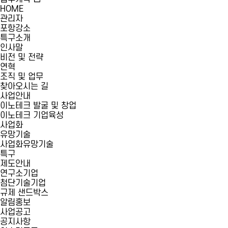
HOME
관리자
포항강소
특구소개
인사말
비전 및 전략
연혁
조직 및 업무
찾아오시는 길
사업안내
이노테크 발굴 및 창업
이노테크 기업육성
사업화
유망기술
사업화유망기술
특구
제도안내
연구소기업
첨단기술기업
규제 샌드박스
알림홍보
사업공고
공지사항