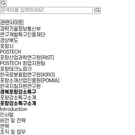
관련사이트
과학기술정보통신부
연구개발특구진흥재단
경상북도
포항시
POSTECH
포항산업과학연구원(RIST)
POSTECH 창업지원팀
포항테크노파크
한국로봇융합연구원(KIRO)
포항소재산업진흥원(POMIA)
한국지질자원연구원
경북포항강소특구
포항강소특구소개
포항강소특구소개
Introduction
인사말
비전 및 전략
연혁
조직 및 업무