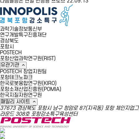
다음글
등온 단일 반응용 프로브
22.09.13
과학기술정보통신부
연구개발특구진흥재단
경상북도
포항시
POSTECH
포항산업과학연구원(RIST)
유관기관
POSTECH 창업지원팀
포항테크노파크
한국로봇융합연구원(KIRO)
포항소재산업진흥원(POMIA)
한국지질자원연구원
패밀리 사이트
37673 경상북도 포항시 남구 청암로 87(지곡동) 포항 체인지업그
라운드 308호 포항강소특구육성센터