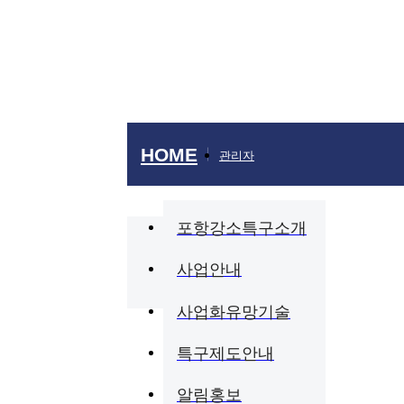
특구제도안내
알림홍보
HOME
관리자
연혁
규제 샌드박스
이슈리포트
조직 및 업
채용공고
포항강소
특구소개
사업안내
사업화
유망기술
특구
제도안내
알림홍보