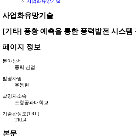
사업화유망기술
사업화유망기술
[기타]
풍황 예측을 통한 풍력발전 시스템
페이지 정보
분야상세
풍력 산업
발명자명
유동현
발명자소속
포항공과대학교
기술완성도(TRL)
TRL4
본문