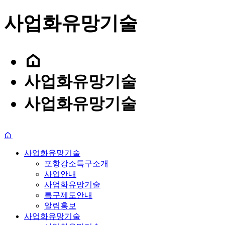
사업화유망기술
포
사업화유망기술
포항강소특구소개
사업화유망기술
특구제도안내
사업안내
알림홍보
인사말
이노테크 발굴 및 창
사업화유망기술
연구소기업
사업공고
사업화유망기술
Introduction
Business Overview
Promising Technologies
Policy Guide
News·Event
찾아오시는 길
입주계약
사업화유망기술
포항강소특구소개
사업안내
사업화유망기술
특구제도안내
알림홍보
사업화유망기술