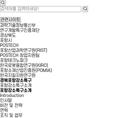
관련사이트
과학기술정보통신부
연구개발특구진흥재단
경상북도
포항시
POSTECH
포항산업과학연구원(RIST)
POSTECH 창업지원팀
포항테크노파크
한국로봇융합연구원(KIRO)
포항소재산업진흥원(POMIA)
한국지질자원연구원
경북포항강소특구
포항강소특구소개
포항강소특구소개
Introduction
인사말
비전 및 전략
연혁
조직 및 업무