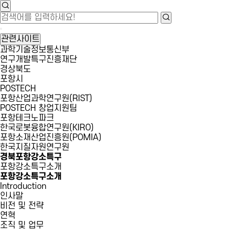
관련사이트
과학기술정보통신부
연구개발특구진흥재단
경상북도
포항시
POSTECH
포항산업과학연구원(RIST)
POSTECH 창업지원팀
포항테크노파크
한국로봇융합연구원(KIRO)
포항소재산업진흥원(POMIA)
한국지질자원연구원
경북포항강소특구
포항강소특구소개
포항강소특구소개
Introduction
인사말
비전 및 전략
연혁
조직 및 업무