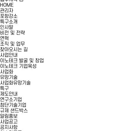
HOME
관리자
포항강소
특구소개
인사말
비전 및 전략
연혁
조직 및 업무
찾아오시는 길
사업안내
이노테크 발굴 및 창업
이노테크 기업육성
사업화
유망기술
사업화유망기술
특구
제도안내
연구소기업
첨단기술기업
규제 샌드박스
알림홍보
사업공고
공지사항