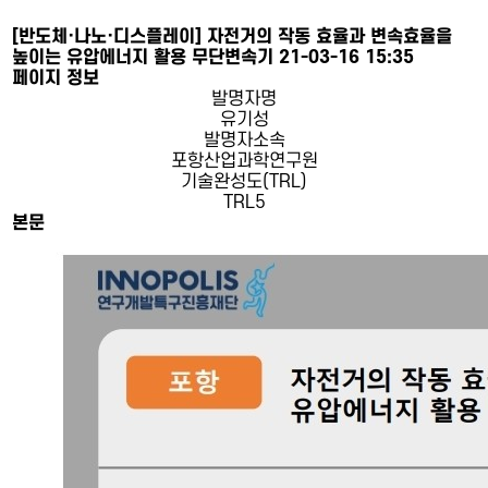
[반도체·나노·디스플레이]
자전거의 작동 효율과 변속효율을
높이는 유압에너지 활용 무단변속기
21-03-16 15:35
페이지 정보
발명자명
유기성
발명자소속
포항산업과학연구원
기술완성도(TRL)
TRL5
본문