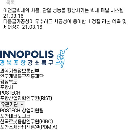
목록
이전글
벽체의 차음, 단열 성능을 향상시키는 벽체 패널 시스템
21.03.16
다음글
가공성이 우수하고 시공성이 용이한 비정질 리본 예측 및
제어장치
21.03.16
과학기술정보통신부
연구개발특구진흥재단
경상북도
포항시
POSTECH
포항산업과학연구원(RIST)
유관기관
POSTECH 창업지원팀
포항테크노파크
한국로봇융합연구원(KIRO)
포항소재산업진흥원(POMIA)