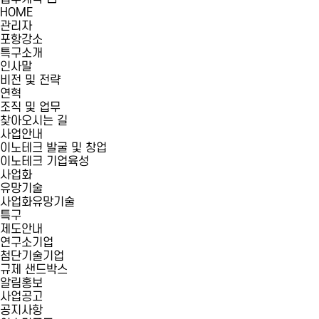
HOME
관리자
포항강소
특구소개
인사말
비전 및 전략
연혁
조직 및 업무
찾아오시는 길
사업안내
이노테크 발굴 및 창업
이노테크 기업육성
사업화
유망기술
사업화유망기술
특구
제도안내
연구소기업
첨단기술기업
규제 샌드박스
알림홍보
사업공고
공지사항