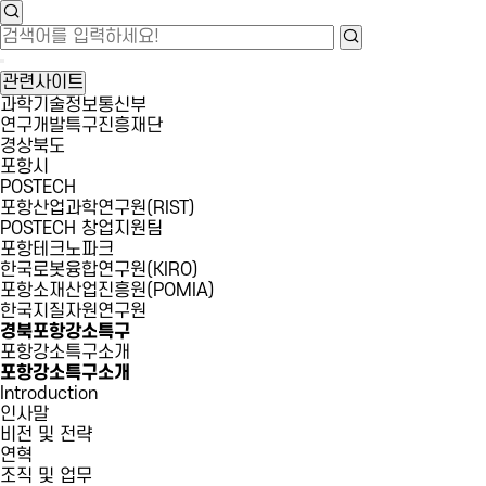
관련사이트
과학기술정보통신부
연구개발특구진흥재단
경상북도
포항시
POSTECH
포항산업과학연구원(RIST)
POSTECH 창업지원팀
포항테크노파크
한국로봇융합연구원(KIRO)
포항소재산업진흥원(POMIA)
한국지질자원연구원
경북포항강소특구
포항강소특구소개
포항강소특구소개
Introduction
인사말
비전 및 전략
연혁
조직 및 업무