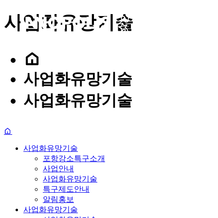
사업화유망기술
포
사업화유망기술
포항강소특구소개
사업화유망기술
특구제도안내
사업안내
알림홍보
인사말
이노테크 발굴 및 창
사업화유망기술
연구소기업
사업공고
사업화유망기술
Introduction
Business Overview
Promising Technologies
Policy Guide
News·Event
찾아오시는 길
입주계약
사업화유망기술
포항강소특구소개
사업안내
사업화유망기술
특구제도안내
알림홍보
사업화유망기술