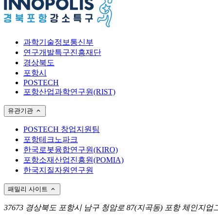
과학기술정보통신부
연구개발특구진흥재단
경상북도
포항시
POSTECH
포항산업과학연구원(RIST)
유관기관
POSTECH 창업지원팀
포항테크노파크
한국로봇융합연구원(KIRO)
포항소재산업진흥원(POMIA)
한국지질자원연구원
패밀리 사이트
37673 경상북도 포항시 남구 청암로 87(지곡동) 포항 체인