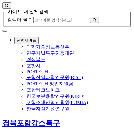
사이트 내 전체검색
검색어 필수
관련사이트
과학기술정보통신부
연구개발특구진흥재단
경상북도
포항시
POSTECH
포항산업과학연구원(RIST)
POSTECH 창업지원팀
포항테크노파크
한국로봇융합연구원(KIRO)
포항소재산업진흥원(POMIA)
한국지질자원연구원
경북포항강소특구