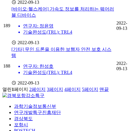
2022-09-13
[바이오·헬스케어]
가속도 정보를 처리하는 웨어러
블 디바이스
2022-
189
연구자: 정윤영
09-13
기술완성도(TRL): TRL4
2022-09-13
[기타]
무인 드론을 이용한 보행자 안전 보호 시스
템
2022-
188
연구자: 한성호
09-13
기술완성도(TRL): TRL4
2022-09-13
열린
1
페이지
2
페이지
3
페이지
4
페이지
5
페이지
맨끝
과학기술정보통신부
연구개발특구진흥재단
경상북도
포항시
POSTECH